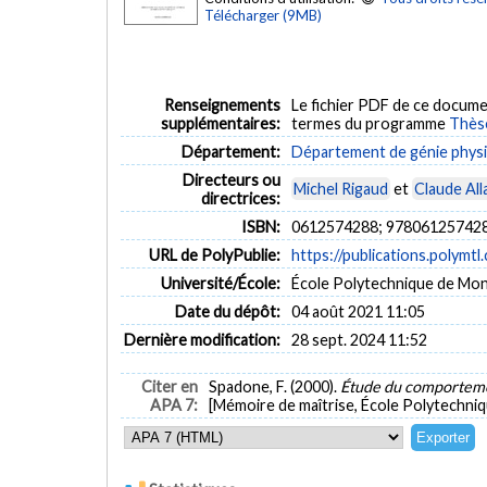
Télécharger (9MB)
Renseignements
Le fichier PDF de ce docume
supplémentaires:
termes du programme
Thès
Département:
Département de génie phys
Directeurs ou
Michel Rigaud
et
Claude All
directrices:
ISBN:
0612574288; 97806125742
URL de PolyPublie:
https://publications.polymtl
Université/École:
École Polytechnique de Mon
Date du dépôt:
04 août 2021 11:05
Dernière modification:
28 sept. 2024 11:52
Citer en
Spadone, F. (2000).
Étude du comportemen
APA 7:
[Mémoire de maîtrise, École Polytechniq