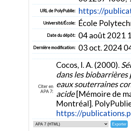
https://public
URL de PolyPublie:
École Polytech
Université/École:
04 août 2021 
Date du dépôt:
03 oct. 2024 0
Dernière modification:
Cocos, I. A. (2000).
Sél
dans les biobarrières
eaux souterraines con
Citer en
APA 7:
acide
[Mémoire de maî
Montréal]. PolyPublie
https://publications.