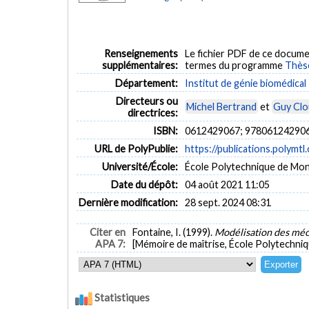
Renseignements
Le fichier PDF de ce docume
supplémentaires:
termes du programme
Thès
Département:
Institut de génie biomédical
Directeurs ou
Michel Bertrand
et
Guy Clo
directrices:
ISBN:
0612429067; 97806124290
URL de PolyPublie:
https://publications.polymtl
Université/École:
École Polytechnique de Mon
Date du dépôt:
04 août 2021 11:05
Dernière modification:
28 sept. 2024 08:31
Citer en
Fontaine, I. (1999).
Modélisation des méca
APA 7:
[Mémoire de maîtrise, École Polytechniq
Statistiques