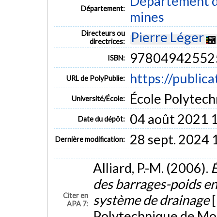
Département de
Département:
mines
Directeurs ou
Pierre Léger
directrices:
97804942552
ISBN:
https://public
URL de PolyPublie:
École Polytech
Université/École:
04 août 2021 
Date du dépôt:
28 sept. 2024 
Dernière modification:
Alliard, P.-M. (2006).
É
des barrages-poids e
Citer en
système de drainage
APA 7:
Polytechnique de Mon