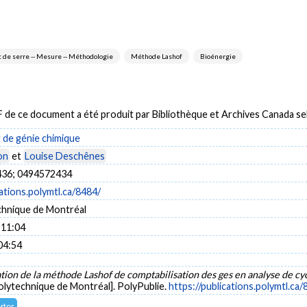
t de serre -- Mesure -- Méthodologie
Méthode Lashof
Bioénergie
DF de ce document a été produit par Bibliothèque et Archives Canada 
de génie chimique
on
et
Louise Deschênes
36; 0494572434
cations.polymtl.ca/8484/
chnique de Montréal
 11:04
04:54
tion de la méthode Lashof de comptabilisation des ges en analyse de cyc
olytechnique de Montréal]. PolyPublie.
https://publications.polymtl.ca/