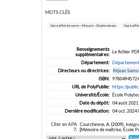
MOTS CLÉS
Gaz à effet de serre -- Mesure -- Études de cas
Gaz à effe
Renseignements
Le fichier P
supplémentaires:
Département:
Département 
Directeurs ou directrices:
Réjean Sams
ISBN:
97804945724
URL de PolyPublie:
https://publi
Université/École:
École Polyte
Date du dépôt:
04 août 2021
Dernière modification:
04 oct. 2024 
Citer en APA
Courchesne, A. (2009).
Intégra
7:
[Mémoire de maîtrise, École P