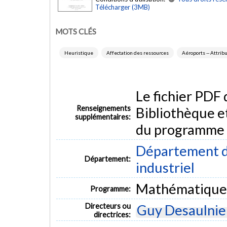
Télécharger (3MB)
MOTS CLÉS
Heuristique
Affectation des ressources
Aéroports -- Attrib
Le fichier PDF
Renseignements
Bibliothèque e
supplémentaires:
du programme
Département d
Département:
industriel
Mathématiques
Programme:
Directeurs ou
Guy Desaulnie
directrices: