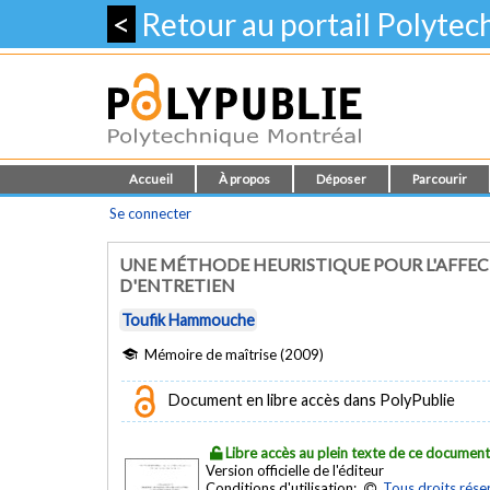
<
Retour au portail Polyte
Accueil
À propos
Déposer
Parcourir
Se connecter
UNE MÉTHODE HEURISTIQUE POUR L'AFFEC
D'ENTRETIEN
Toufik Hammouche
Mémoire de maîtrise (2009)
Document en libre accès dans PolyPublie
Libre accès au plein texte de ce documen
Version officielle de l'éditeur
Conditions d'utilisation:
Tous droits rése