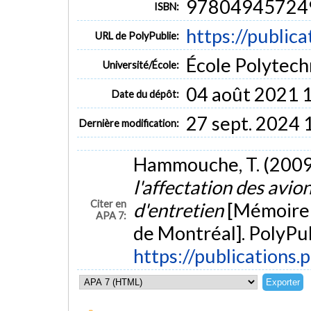
97804945724
ISBN:
https://public
URL de PolyPublie:
École Polytech
Université/École:
04 août 2021 
Date du dépôt:
27 sept. 2024 
Dernière modification:
Hammouche, T. (2009
l'affectation des avio
Citer en
d'entretien
[Mémoire 
APA 7:
de Montréal]. PolyPub
https://publications.