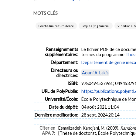
MOTS CLÉS
Couche limite turbulente
Coques (Ingénierie)
Vibration alé
Renseignements
Le fichier PDF de ce docume
supplémentaires:
termes du programme
Thès
Département:
Département de génie méca
Directeurs ou
Aouni A. Lakis
directrices:
ISBN:
9780494537961; 04945379
URL de PolyPublie:
https://publications.polymtl
Université/École:
École Polytechnique de Mon
Date du dépôt:
04 août 2021 11:04
Dernière modification:
28 sept. 2024 20:14
Citer en
Esmailzadeh Kandjani, M. (2009).
Random v
APA 7:
[Thèse de doctorat, École Polytechniqu