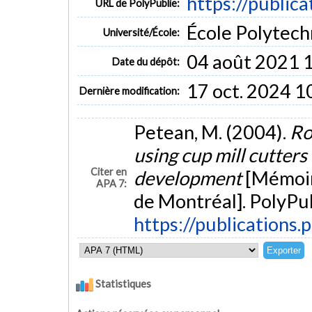
https://public
URL de PolyPublie:
École Polytech
Université/École:
04 août 2021 
Date du dépôt:
17 oct. 2024 1
Dernière modification:
Petean, M. (2004).
Ro
using cup mill cutter
Citer en
development
[Mémoir
APA 7:
de Montréal]. PolyPub
https://publications.
Statistiques