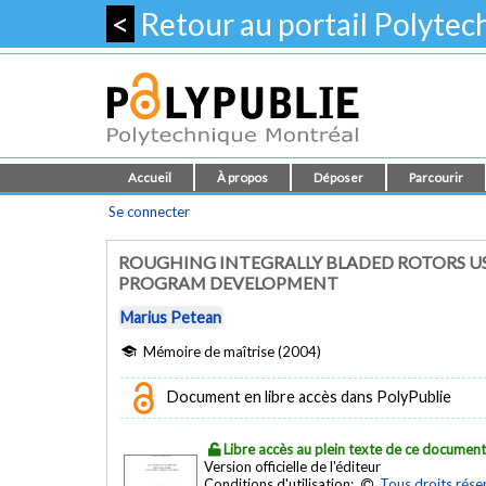
<
Retour au portail Polyte
Accueil
À propos
Déposer
Parcourir
Se connecter
ROUGHING INTEGRALLY BLADED ROTORS U
PROGRAM DEVELOPMENT
Marius Petean
Mémoire de maîtrise (2004)
Document en libre accès dans PolyPublie
Libre accès au plein texte de ce documen
Version officielle de l'éditeur
Conditions d'utilisation:
Tous droits rése