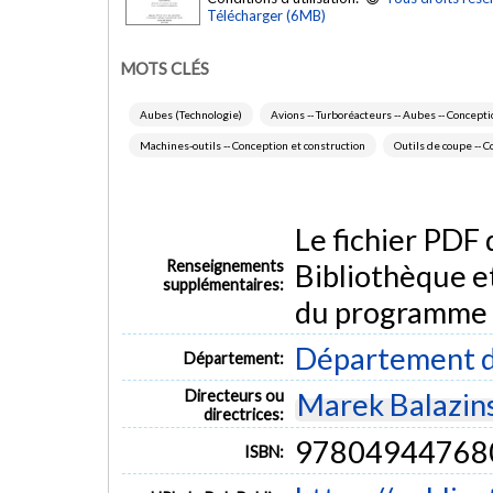
Télécharger (6MB)
MOTS CLÉS
Aubes (Technologie)
Avions -- Turboréacteurs -- Aubes -- Concepti
Machines-outils -- Conception et construction
Outils de coupe -- C
Le fichier PDF
Renseignements
Bibliothèque e
supplémentaires:
du programme
Département d
Département:
Directeurs ou
Marek Balazin
directrices:
97804944768
ISBN: