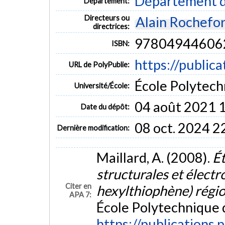
Département d
Département:
Directeurs ou
Alain Rochefor
directrices:
97804944606
ISBN:
https://public
URL de PolyPublie:
École Polytech
Université/École:
04 août 2021 
Date du dépôt:
08 oct. 2024 2
Dernière modification:
Maillard, A. (2008).
Ét
structurales et électr
Citer en
hexylthiophène) régi
APA 7:
École Polytechnique 
https://publications.