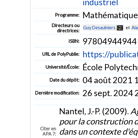
industriel
Mathématiques
Programme:
Directeurs ou
Guy Desaulniers
et
Ala
directrices:
97804944944
ISBN:
https://public
URL de PolyPublie:
École Polytech
Université/École:
04 août 2021 
Date du dépôt:
26 sept. 2024 
Dernière modification:
Nantel, J.-P. (2009).
Ag
pour la construction 
Citer en
dans un contexte d'éq
APA 7: