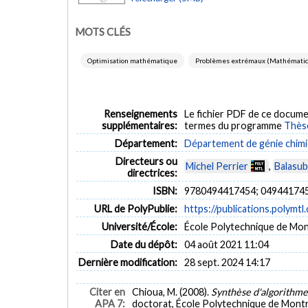
MOTS CLÉS
Optimisation mathématique
Problèmes extrémaux (Mathémati
Renseignements
Le fichier PDF de ce docume
supplémentaires:
termes du programme
Thès
Département:
Département de génie chim
Directeurs ou
Michel Perrier
,
Balasub
directrices:
ISBN:
9780494417454; 04944174
URL de PolyPublie:
https://publications.polymtl
Université/École:
École Polytechnique de Mon
Date du dépôt:
04 août 2021 11:04
Dernière modification:
28 sept. 2024 14:17
Citer en
Chioua, M. (2008).
Synthèse d'algorithme
APA 7:
doctorat, École Polytechnique de Montré