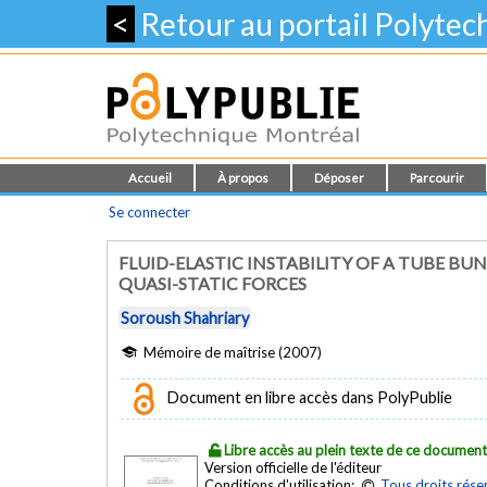
<
Retour au portail Polyte
Accueil
À propos
Déposer
Parcourir
Se connecter
FLUID-ELASTIC INSTABILITY OF A TUBE B
QUASI-STATIC FORCES
Soroush Shahriary
Mémoire de maîtrise (2007)
Document en libre accès dans PolyPublie
Libre accès au plein texte de ce documen
Version officielle de l'éditeur
Conditions d'utilisation:
Tous droits rése