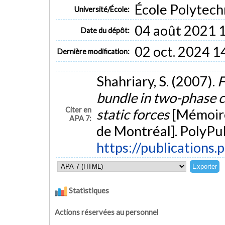
École Polytech
Université/École:
04 août 2021 
Date du dépôt:
02 oct. 2024 1
Dernière modification:
Shahriary, S. (2007).
F
bundle in two-phase c
Citer en
static forces
[Mémoire
APA 7:
de Montréal]. PolyPub
https://publications.
Statistiques
Actions réservées au personnel