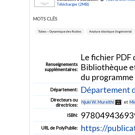
Télécharger (2MB)
MOTS CLÉS
Tubes -- Dynamique des fluides
Analyse élastique (Ingénierie)
Le fichier PDF
Renseignements
Bibliothèque e
supplémentaires:
du programme
Département d
Département:
Directeurs ou
Njuki W. Mureithi
et
Mi
directrices:
97804943693
ISBN:
https://public
URL de PolyPublie: