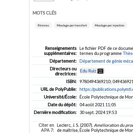
MOTS CLÉS
Résines
Moulage par transfert
Moulage par injection
Renseignements
Le fichier PDF de ce docume
supplémentaires:
termes du programme
Thès
Département:
Département de génie méca
Directeurs ou
Edu Ruiz
directrices:
ISBN:
9780494369210; 04943692
URL de PolyPublie:
https://publications.polymtl
Université/École:
École Polytechnique de Mon
Date du dépôt:
04 août 2021 11:05
Dernière modification:
30 sept. 2024 19:53
Citer en
Leclerc, J. S. (2007).
Amélioration du proc
APA 7:
de maîtrise, École Polytechnique de Mon