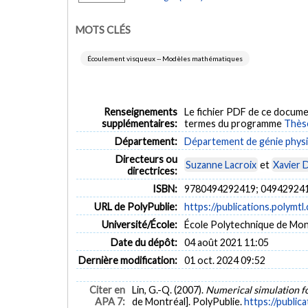
MOTS CLÉS
Écoulement visqueux -- Modèles mathématiques
Renseignements
Le fichier PDF de ce docume
supplémentaires:
termes du programme
Thès
Département:
Département de génie phys
Directeurs ou
Suzanne Lacroix
et
Xavier 
directrices:
ISBN:
9780494292419; 04942924
URL de PolyPublie:
https://publications.polymtl
Université/École:
École Polytechnique de Mon
Date du dépôt:
04 août 2021 11:05
Dernière modification:
01 oct. 2024 09:52
Citer en
Lin, G.-Q. (2007).
Numerical simulation fo
APA 7:
de Montréal]. PolyPublie.
https://public