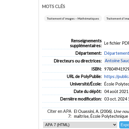
MOTS CLÉS
Traitement d'images -- Mathématiques
Traitement d'ima
Renseignements
Le fichier P
supplémentaires:
Département:
Département 
Antoine Sauc
Directeurs ou directrices:
ISBN:
97804941929
URL de PolyPublie:
https://publi
Université/École:
École Polyte
Date du dépôt:
04 août 2021
Dernière modification:
03 oct. 2024 
Citer en APA
El Ouassini, A. (2006).
Une nouv
7:
maîtrise, École Polytechnique