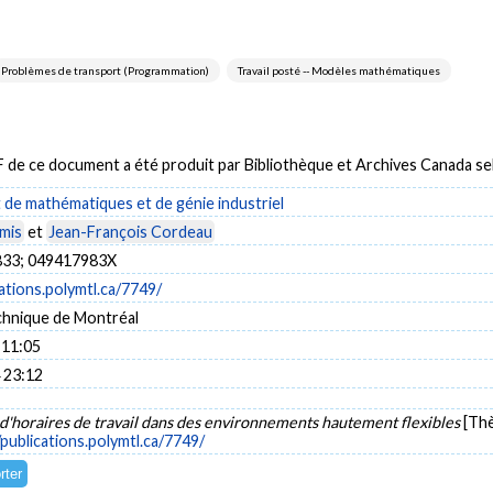
Problèmes de transport (Programmation)
Travail posté -- Modèles mathématiques
DF de ce document a été produit par Bibliothèque et Archives Canada 
de mathématiques et de génie industriel
mis
et
Jean-François Cordeau
33; 049417983X
cations.polymtl.ca/7749/
chnique de Montréal
 11:05
 23:12
d'horaires de travail dans des environnements hautement flexibles
[Thè
/publications.polymtl.ca/7749/