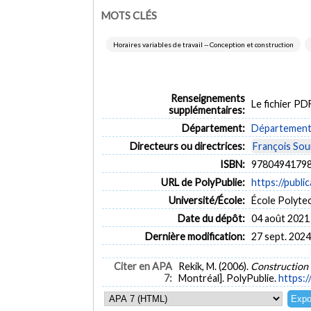
MOTS CLÉS
Horaires variables de travail -- Conception et construction
Renseignements
Le fichier P
supplémentaires:
Département:
Département 
Directeurs ou directrices:
François Sou
ISBN:
97804941798
URL de PolyPublie:
https://publi
Université/École:
École Polyte
Date du dépôt:
04 août 2021
Dernière modification:
27 sept. 2024
Citer en APA
Rekik, M. (2006).
Construction 
7:
Montréal]. PolyPublie.
https:/