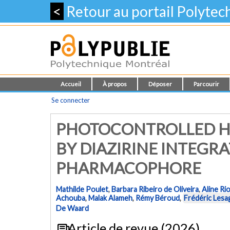
<
Retour au portail Polyte
Accueil
À propos
Déposer
Parcourir
Se connecter
PHOTOCONTROLLED H
BY DIAZIRINE INTEGR
PHARMACOPHORE
Mathilde Poulet
,
Barbara Ribeiro de Oliveira
,
Aline Ri
Achouba
,
Malak Alameh
,
Rémy Béroud
,
Frédéric Lesa
De Waard
Article de revue (2026)