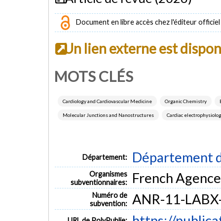
Document en libre accès chez l'éditeur officiel
Un lien externe est dispo
MOTS CLÉS
Cardiology and Cardiovascular Medicine
Organic Chemistry
Molecular Junctions and Nanostructures
Cardiac electrophysiolo
Département d
Département:
Organismes
French Agence 
subventionnaires:
Numéro de
ANR-11-LABX
subvention:
https://public
URL de PolyPublie: