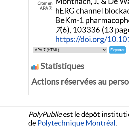
Montnach, J., & De W
Citer en
APA 7:
hERG channel blockade
BeKm-1 pharmacoph
7
(6), 103336 (13 page
https://doi.org/10.1
Statistiques
Actions réservées au pers
PolyPublie
est le dépôt institut
de
Polytechnique Montréal
.