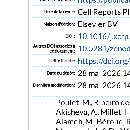
Cell Reports Ph
Titre de la revue:
Elsevier BV
Maison d'édition:
10.1016/j.xcr
DOI:
Autres DOI associés à
10.5281/zeno
ce document:
https://doi.or
URL officielle:
28 mai 2026 1
Date du dépôt:
28 mai 2026 1
Dernière modification:
Poulet, M., Ribeiro de O
Akisheva, A., Millet, H
Alameh, M., Béroud, R.,