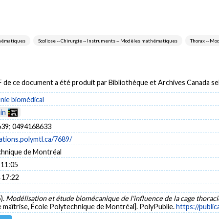
athématiques
Scoliose -- Chirurgie -- Instruments -- Modèles mathématiques
Thorax -- M
DF de ce document a été produit par Bibliothèque et Archives Canada 
énie biomédical
in
39; 0494168633
cations.polymtl.ca/7689/
chnique de Montréal
 11:05
 17:22
).
Modélisation et étude biomécanique de l'influence de la cage thoraci
 maîtrise, École Polytechnique de Montréal]. PolyPublie.
https://publi