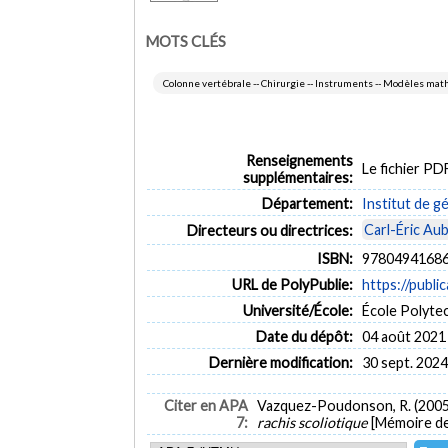
MOTS CLÉS
Colonne vertébrale -- Chirurgie -- Instruments -- Modèles m
Renseignements
Le fichier P
supplémentaires:
Département:
Institut de g
Carl-Éric Aub
Directeurs ou directrices:
ISBN:
97804941686
URL de PolyPublie:
https://publi
Université/École:
École Polyte
Date du dépôt:
04 août 2021
Dernière modification:
30 sept. 2024
Citer en APA
Vazquez-Poudonson, R. (2005
7:
rachis scoliotique
[Mémoire de