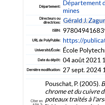
Département de
Département:
mines
Directeurs ou
Gérald J. Zagu
directrices:
97804941683
ISBN:
https://public
URL de PolyPublie:
École Polytech
Université/École:
04 août 2021 
Date du dépôt:
27 sept. 2024 
Dernière modification:
Pouschat, P. (2005).
B
chrome et du cuivre d
poteaux traités à l'a
Citer en
APA 7: