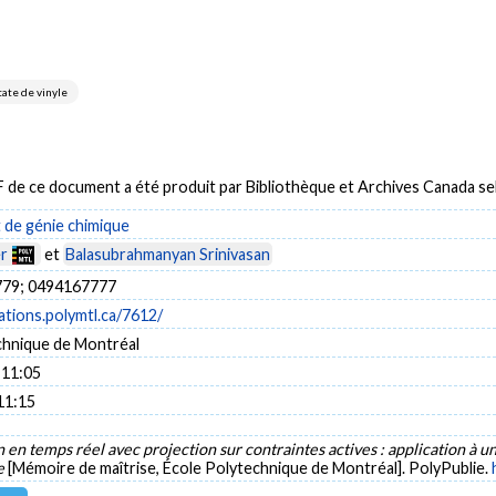
tate de vinyle
DF de ce document a été produit par Bibliothèque et Archives Canada 
de génie chimique
er
et
Balasubrahmanyan Srinivasan
79; 0494167777
cations.polymtl.ca/7612/
chnique de Montréal
 11:05
11:15
 en temps réel avec projection sur contraintes actives : application à 
le
[Mémoire de maîtrise, École Polytechnique de Montréal]. PolyPublie.