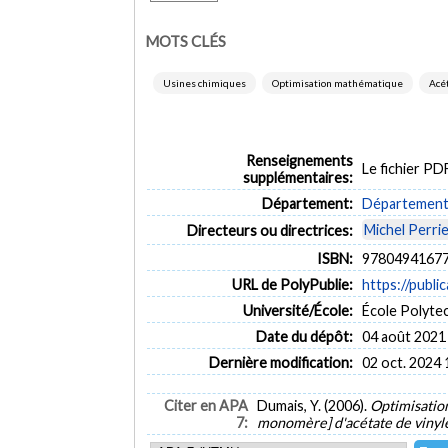
MOTS CLÉS
Usines chimiques
Optimisation mathématique
Acé
Renseignements
Le fichier P
supplémentaires:
Département:
Département 
Michel Perri
Directeurs ou directrices:
ISBN:
97804941677
URL de PolyPublie:
https://publi
Université/École:
École Polyte
Date du dépôt:
04 août 2021
Dernière modification:
02 oct. 2024 
Citer en APA
Dumais, Y. (2006).
Optimisation
7:
monomère] d'acétate de viny