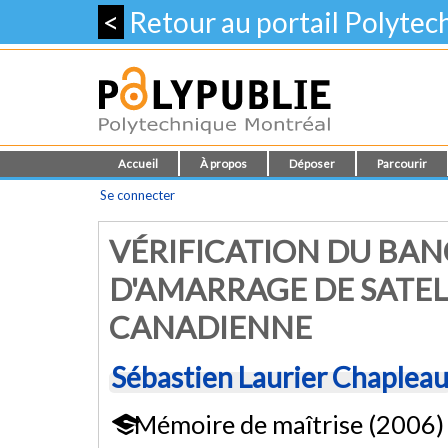
<
Retour au portail Polyte
Accueil
À propos
Déposer
Parcourir
Se connecter
VÉRIFICATION DU BAN
D'AMARRAGE DE SATELL
CANADIENNE
Sébastien Laurier Chaplea
Mémoire de maîtrise (2006)