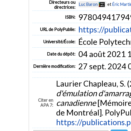
Directeurs ou
Luc Baron
et
Éric Marti
directrices:
97804941794
ISBN:
https://public
URL de PolyPublie:
École Polytech
Université/École:
04 août 2021 
Date du dépôt:
27 sept. 2024 
Dernière modification:
Laurier Chapleau, S. 
d'émulation d'amarrage
Citer en
canadienne
[Mémoire 
APA 7:
de Montréal]. PolyPub
https://publications.