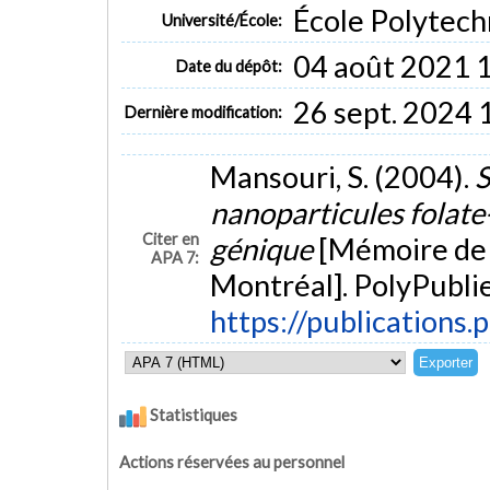
École Polytech
Université/École:
04 août 2021 
Date du dépôt:
26 sept. 2024 
Dernière modification:
Mansouri, S. (2004).
S
nanoparticules folate
Citer en
génique
[Mémoire de 
APA 7:
Montréal]. PolyPublie
https://publications.
Statistiques
Actions réservées au personnel