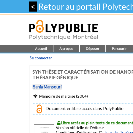
<
Retour au portail Polyte
Accueil
À propos
Déposer
Parcourir
Se connecter
SYNTHÈSE ET CARACTÉRISATION DE NANO
THÉRAPIE GÉNIQUE
Sania Mansouri
Mémoire de maîtrise (2004)
Document en libre accès dans PolyPublie
Libre accès au plein texte de ce documen
Version officielle de l'éditeur
Conditions d'utilisation:
Tous droits rése