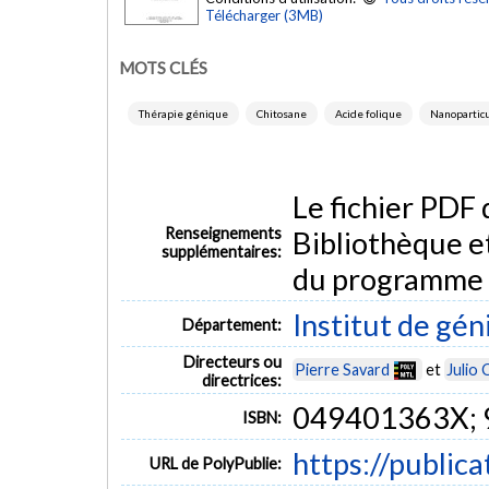
Télécharger (3MB)
MOTS CLÉS
Thérapie génique
Chitosane
Acide folique
Nanopartic
Le fichier PDF
Renseignements
Bibliothèque e
supplémentaires:
du programme
Institut de gén
Département:
Directeurs ou
Pierre Savard
et
Julio 
directrices:
049401363X;
ISBN:
https://public
URL de PolyPublie: