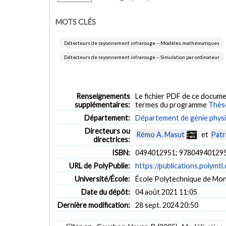
MOTS CLÉS
Détecteurs de rayonnement infrarouge -- Modèles mathématiques
Détecteurs de rayonnement infrarouge -- Simulation par ordinateur
Renseignements
Le fichier PDF de ce docume
supplémentaires:
termes du programme
Thès
Département:
Département de génie phys
Directeurs ou
Rémo A. Masut
et
Patr
directrices:
ISBN:
0494012951; 97804940129
URL de PolyPublie:
https://publications.polymtl
Université/École:
École Polytechnique de Mon
Date du dépôt:
04 août 2021 11:05
Dernière modification:
28 sept. 2024 20:50