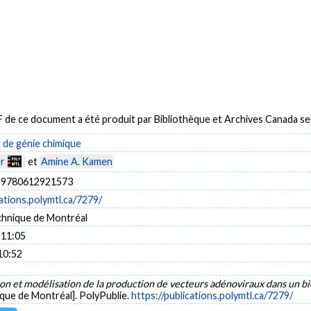
DF de ce document a été produit par Bibliothèque et Archives Canada 
de génie chimique
er
et
Amine A. Kamen
 9780612921573
cations.polymtl.ca/7279/
chnique de Montréal
 11:05
10:52
ion et modélisation de la production de vecteurs adénoviraux dans un 
que de Montréal]. PolyPublie.
https://publications.polymtl.ca/7279/