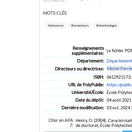
MOTS CLÉS
Adénovirus
Bioréacteurs
Biotechnologie
Renseignements
Le fichier P
supplémentaires:
Département:
Département 
Michel Perri
Directeurs ou directrices:
ISBN:
0612921573;
URL de PolyPublie:
https://publi
Université/École:
École Polyte
Date du dépôt:
04 août 2021
Dernière modification:
03 oct. 2024 
Citer en APA
Henry, O. (2004).
Caractérisat
7:
de doctorat, École Polytechni