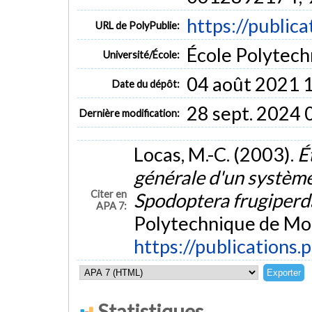
https://public
URL de PolyPublie:
École Polytech
Université/École:
04 août 2021 
Date du dépôt:
28 sept. 2024 
Dernière modification:
Locas, M.-C. (2003).
É
générale d'un système
Citer en
Spodoptera frugiperda
APA 7:
Polytechnique de Mon
https://publications.
Statistiques