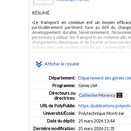
RÉSUMÉ
«Le transport en commun est un moyen efficace
particulièrement pertinent face au défi du change
développement durable, l’environnement, l’économie,
personnes à utiliser les transports en commun afin d
changements climatiques et de fournir un bon servic
voiture dans une société centrée sur l’automobile. D
transport en commun attirent les passagers. Pour 
planification, les coûts, l’efficacité, et la satis
influencent les choix d’itinéraires, l’attractivité 
Afficher le résumé
transport en commun sont moins attrayants ou moins 
se tourneront vers d’autres modes. Nous devons d
temps de parcours. Actuellement, de nombreuses distr
Département:
Département des génies civi
parcours en transport en commun, de nombreuses va
Programme:
Génie civil
de parcours en transport en commun, et de nombreuse
parcours en transport en commun. Cependant, il n’e
Directeurs ou
Catherine Morency
temps de parcours, puisque les définitions varient d’u
directrices:
d’évaluer systématiquement les avantages et les dé
URL de PolyPublie:
https://publications.polymtl
utilisées pour évaluer les temps de parcours avec d
véhicules et les transactions tarifaires. Donc, c
Université/École:
Polytechnique Montréal
statistiques, des moyens, et des variations des temp
Date du dépôt:
25 mars 2026 13:44
afin d’améliorer notre compréhension des temps de p
spécifiques pour améliorer les temps, la fiabilité, 
Dernière modification:
25 mars 2026 21:35