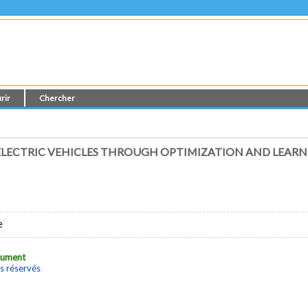
rir
Chercher
LECTRIC VEHICLES THROUGH OPTIMIZATION AND LEAR
e
ocument
s réservés