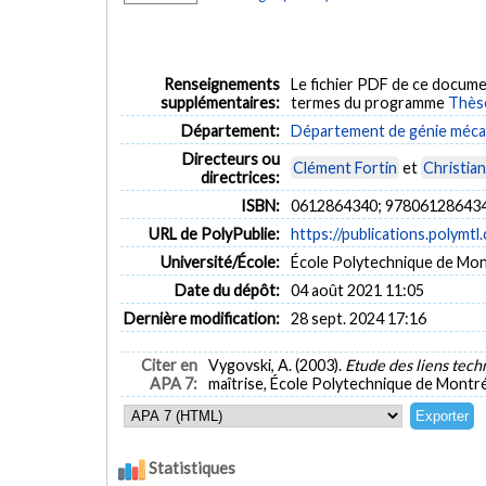
Renseignements
Le fichier PDF de ce docume
supplémentaires:
termes du programme
Thès
Département:
Département de génie méca
Directeurs ou
Clément Fortin
et
Christia
directrices:
ISBN:
0612864340; 97806128643
URL de PolyPublie:
https://publications.polymtl
Université/École:
École Polytechnique de Mon
Date du dépôt:
04 août 2021 11:05
Dernière modification:
28 sept. 2024 17:16
Citer en
Vygovski, A. (2003).
Etude des liens tech
APA 7:
maîtrise, École Polytechnique de Montré
Statistiques