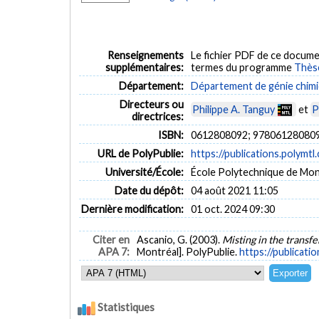
Renseignements
Le fichier PDF de ce docume
supplémentaires:
termes du programme
Thès
Département:
Département de génie chim
Directeurs ou
Philippe A. Tanguy
et
P
directrices:
ISBN:
0612808092; 97806128080
URL de PolyPublie:
https://publications.polymtl
Université/École:
École Polytechnique de Mon
Date du dépôt:
04 août 2021 11:05
Dernière modification:
01 oct. 2024 09:30
Citer en
Ascanio, G. (2003).
Misting in the transfe
APA 7:
Montréal]. PolyPublie.
https://publicati
Statistiques