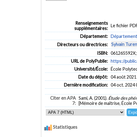
Renseignements
Le fichier P
supplémentaires:
Département:
Département 
Sylvain Ture
Directeurs ou directrices:
ISBN:
061265592X;
URL de PolyPublie:
https://publi
Université/École:
École Polyte
Date du dépôt:
04 août 2021
Dernière modification:
04 oct. 2024 
Citer en APA
Sami, A. (2001).
Étude des phén
7:
[Mémoire de maîtrise, École P
Statistiques