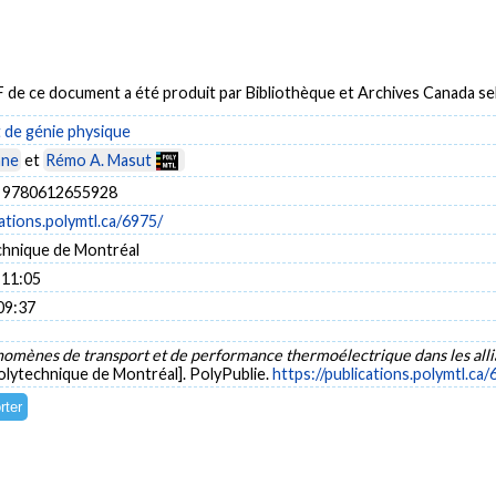
DF de ce document a été produit par Bibliothèque et Archives Canada 
de génie physique
nne
et
Rémo A. Masut
 9780612655928
cations.polymtl.ca/6975/
chnique de Montréal
 11:05
09:37
omènes de transport et de performance thermoélectrique dans les allia
olytechnique de Montréal]. PolyPublie.
https://publications.polymtl.ca/