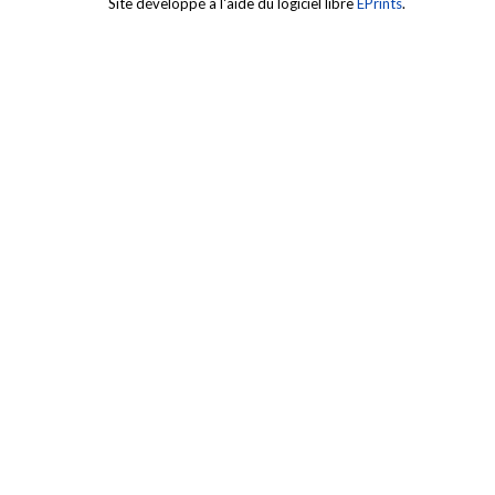
Site développé à l'aide du logiciel libre
EPrints
.