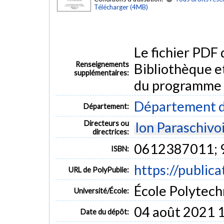
Télécharger (4MB)
Le fichier PDF
Renseignements
Bibliothèque e
supplémentaires:
du programme
Département d
Département:
Directeurs ou
Ion Paraschivo
directrices:
0612387011;
ISBN:
https://public
URL de PolyPublie:
École Polytech
Université/École:
04 août 2021 
Date du dépôt: