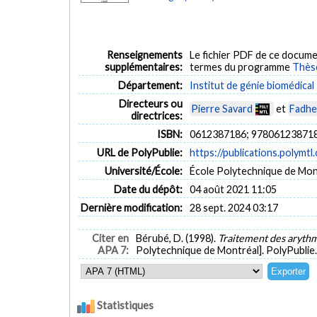
Renseignements
Le fichier PDF de ce docume
supplémentaires:
termes du programme
Thès
Département:
Institut de génie biomédical
Directeurs ou
Pierre Savard
et
Fadhe
directrices:
ISBN:
0612387186; 97806123871
URL de PolyPublie:
https://publications.polymtl
Université/École:
École Polytechnique de Mon
Date du dépôt:
04 août 2021 11:05
Dernière modification:
28 sept. 2024 03:17
Citer en
Bérubé, D. (1998).
Traitement des arythm
APA 7:
Polytechnique de Montréal]. PolyPublie
Statistiques