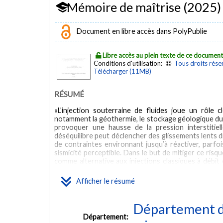
Mémoire de maîtrise (2025)
Document en libre accès dans PolyPublie
Libre accès au plein texte de ce documen
Conditions d'utilisation:
Tous droits rése
Télécharger (11MB)
RÉSUMÉ
«L’injection souterraine de fluides joue un rôle cl
notamment la géothermie, le stockage géologique du 
provoquer une hausse de la pression interstitielle
déséquilibre peut déclencher des glissements lents d
de contraintes environnant jusqu’à réactiver, parfoi
sismicité perceptible. Dans le but de mitiger ce risq
comme alternative aux injections classiques à débit c
repos, ce qui serait potentiellement apte à dissiper 
du glissement asismique et sur la propagation de
Afficher le résumé
modélisation numérique de ces protocoles d’injectio
langage Julia qui repose sur la Méthode des Déplace
cyclique puis à taux constant dans des conditions
Département de
fait varier les paramètres de l’étude ; soient le par
Département:
phases de repos. La comparaison des deux protocole