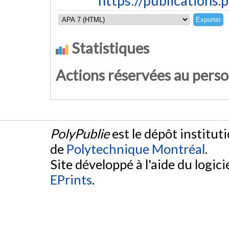
https://publications.
generates more aseismic slip and moment before sh
front after shut-in.»
Statistiques
Actions réservées au pers
PolyPublie
est le dépôt institut
de
Polytechnique Montréal
.
Site développé à l'aide du logicie
EPrints
.