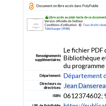
Document en libre accès dans PolyPublie
Libre accès au plein texte de ce documen
Version officielle de l'éditeur
Conditions d'utilisation:
Tous droits rése
Télécharger (9MB)
Le fichier PDF
Renseignements
Bibliothèque e
supplémentaires:
du programme
Département d
Département:
Directeurs ou
Jean Dansere
directrices:
0612374602;
ISBN:
https://public
URL de PolyPublie: