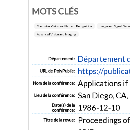
MOTS CLÉS
Computer Vision and Pattern Recognition
Image and Signal Den
Advanced Vision and Imaging
Département d
Département:
https://public
URL de PolyPublie:
Applications if
Nom de la conférence:
San Diego, CA
Lieu de la conférence:
Date(s) de la
1986-12-10
conférence:
Proceedings of
Titre de la revue: