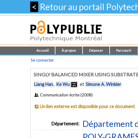
<
Retour au portail Polyte
Accueil
À propos
Déposer
Parcourir
Se connecter
SINGLY BALANCED MIXER USING SUBSTRAT
Liang Han
,
Ke Wu
et
Simone A. Winkler
Communication écrite (2008)
Un lien externe est disponible pour ce document
Département d
Département:
POLY-GRAMES -