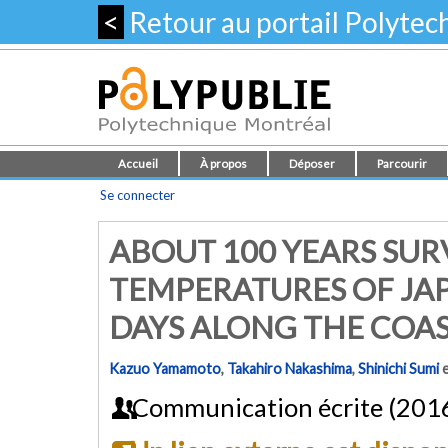
<
Retour au portail Polyte
Accueil
À propos
Déposer
Parcourir
Se connecter
ABOUT 100 YEARS SUR
TEMPERATURES OF JA
DAYS ALONG THE COA
Kazuo Yamamoto
,
Takahiro Nakashima
,
Shinichi Sumi
Communication écrite (201