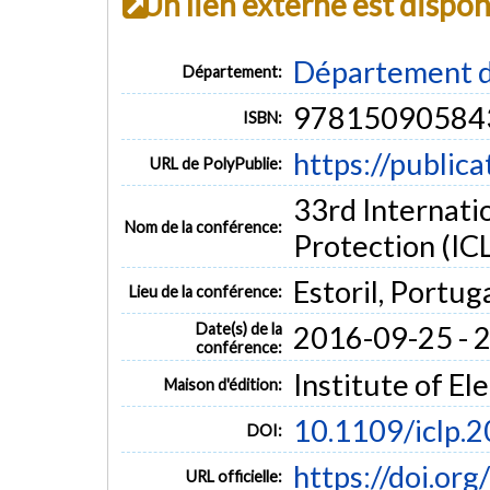
Un lien externe est dispo
Département d
Département:
97815090584
ISBN:
https://public
URL de PolyPublie:
33rd Internati
Nom de la conférence:
Protection (IC
Estoril, Portug
Lieu de la conférence:
Date(s) de la
2016-09-25 - 
conférence:
Institute of El
Maison d'édition:
10.1109/iclp.
DOI:
https://doi.or
URL officielle: