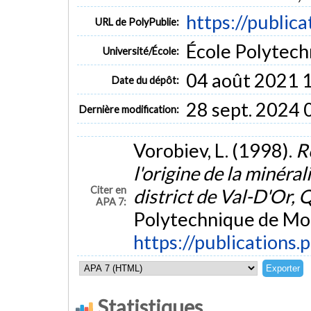
https://public
URL de PolyPublie:
École Polytech
Université/École:
04 août 2021 
Date du dépôt:
28 sept. 2024 
Dernière modification:
Vorobiev, L. (1998).
R
l'origine de la minér
Citer en
district de Val-D'Or,
APA 7:
Polytechnique de Mon
https://publications.
Statistiques