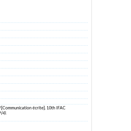
l
[Communication écrite]. 10th IFAC
9
(4)
.