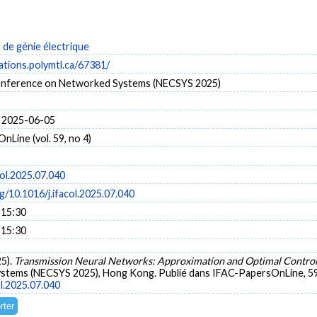
de génie électrique
cations.polymtl.ca/67381/
onference on Networked Systems (NECSYS 2025)
 2025-06-05
Line (vol. 59, no 4)
col.2025.07.040
rg/10.1016/j.ifacol.2025.07.040
 15:30
 15:30
25).
Transmission Neural Networks: Approximation and Optimal Contro
tems (NECSYS 2025), Hong Kong. Publié dans IFAC-PapersOnLine, 5
ol.2025.07.040