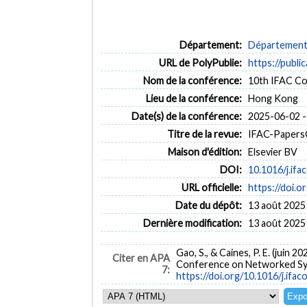
Département:
Département 
URL de PolyPublie:
https://publi
Nom de la conférence:
10th IFAC C
Lieu de la conférence:
Hong Kong
Date(s) de la conférence:
2025-06-02 -
Titre de la revue:
IFAC-PapersOn
Maison d'édition:
Elsevier BV
DOI:
10.1016/j.ifa
URL officielle:
https://doi.o
Date du dépôt:
13 août 2025
Dernière modification:
13 août 2025
Gao, S., & Caines, P. E. (juin 20
Citer en APA
Conference on Networked Sys
7:
https://doi.org/10.1016/j.ifac