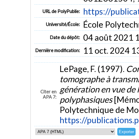
https://public
URL de PolyPublie:
École Polytech
Université/École:
04 août 2021 
Date du dépôt:
11 oct. 2024 1
Dernière modification:
LePage, F. (1997).
Con
tomographe à transmi
génération en vue de 
Citer en
APA 7:
polyphasiques
[Mémoi
Polytechnique de Mon
https://publications.