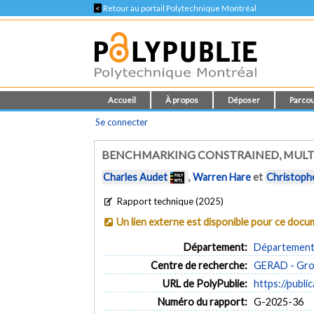
<
Retour au portail Polytechnique Montréal
Accueil
À propos
Déposer
Parcou
Se connecter
BENCHMARKING CONSTRAINED, MULTI
Charles Audet
,
Warren Hare
et
Christoph
Rapport technique (2025)
Un lien externe est disponible pour ce doc
Département:
Département 
Centre de recherche:
GERAD - Grou
URL de PolyPublie:
https://publi
Numéro du rapport:
G-2025-36