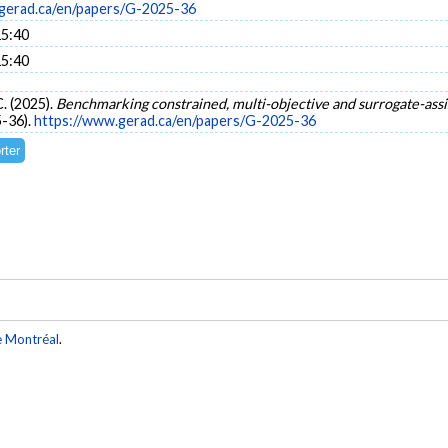
gerad.ca/en/papers/G-2025-36
15:40
15:40
C. (2025).
Benchmarking constrained, multi-objective and surrogate-assi
-36).
https://www.gerad.ca/en/papers/G-2025-36
e Montréal
.