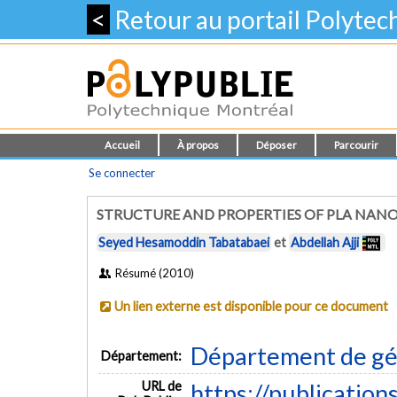
<
Retour au portail Polyte
Accueil
À propos
Déposer
Parcourir
Se connecter
STRUCTURE AND PROPERTIES OF PLA NAN
Seyed Hesamoddin Tabatabaei
et
Abdellah Ajji
Résumé (2010)
Un lien externe est disponible pour ce document
Département de gé
Département:
URL de
https://publication