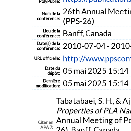
PolyPublie:
26th Annual Meetin
Nom de la
conférence:
(PPS-26)
Lieu de la
Banff, Canada
conférence:
Date(s) de la
2010-07-04 - 2010
conférence:
http://www.ppsconf
URL officielle:
Date du
05 mai 2025 15:14
dépôt:
Dernière
05 mai 2025 15:14
modification:
Tabatabaei, S. H., & Ajj
Properties of PLA N
Annual Meeting of Po
Citer en
APA 7:
26), Banff, Canada.