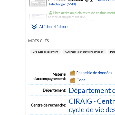
Conditions d'utilisation:
Creative Com
Télécharger (6MB)
Libre accès au plein texte de ce documen
Matériel supplémentaire
Conditions d'utilisation:
Creative Com
Télécharger (1MB)
Afficher 4 fichiers
Libre accès au plein texte de ce documen
Feuille de calcul
- Matériel supplémentaire
MOTS CLÉS
Conditions d'utilisation:
Creative Com
Télécharger (53kB)
Life cycle assessment
Automobile energy consumption
Par
Libre accès au plein texte de ce documen
Feuille de calcul
- Matériel supplémentaire
Conditions d'utilisation:
Creative Com
Télécharger (142kB)
Ensemble de données
Matériel
d'accompagnement:
Code
Département d
Département:
CIRAIG - Centre
Centre de recherche:
cycle de vie de