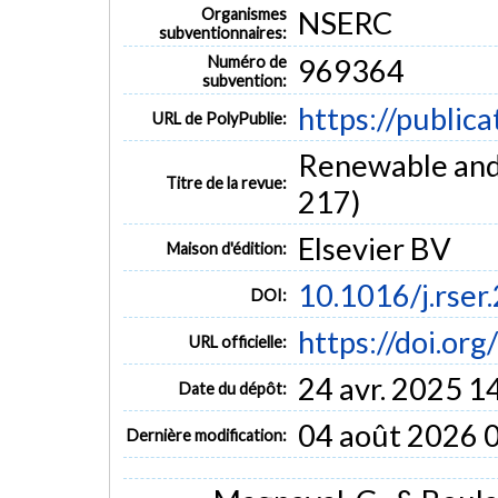
Organismes
NSERC
subventionnaires:
Numéro de
969364
subvention:
https://public
URL de PolyPublie:
Renewable and 
Titre de la revue:
217)
Elsevier BV
Maison d'édition:
10.1016/j.rse
DOI:
https://doi.or
URL officielle:
24 avr. 2025 1
Date du dépôt:
04 août 2026 
Dernière modification: