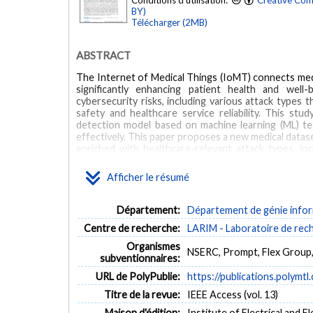
Conditions d'utilisation:
Creative Com
BY)
Télécharger (2MB)
ABSTRACT
The Internet of Medical Things (IoMT) connects medi
significantly enhancing patient health and well-
cybersecurity risks, including various attack types t
safety and healthcare service reliability. This st
detection model based on machine learning (ML) te
effectively. This paper proposes a new medical data
enriched with healthcare-relevant attack types, inc
scenarios. The dataset comprises 253680 records, w
offering a more challenging and realistic environm
Afficher le résumé
including Random Forest, XGBoost, and Artificial
development of a novel stacking ensemble model. 
Forest and ANN as base models, leveraging their s
Département:
Département de génie inform
evaluated on both the UNSW-NB15 and the new medica
Centre de recherche:
LARIM - Laboratoire de rech
such as accuracy, precision, recall, and F1-score. A
detect anomalies efficiently during live data transmis
Organismes
NSERC, Prompt, Flex Group
scenarios.
subventionnaires:
URL de PolyPublie:
https://publications.polymtl
MOTS CLÉS
Titre de la revue:
IEEE Access (vol. 13)
anomaly detection
intrusion detection system
Internet of M
Maison d'édition:
Institute of Electrical and E