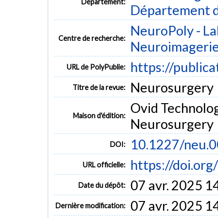
Département:
Département d
NeuroPoly - La
Centre de recherche:
Neuroimageri
https://public
URL de PolyPublie:
Neurosurgery
Titre de la revue:
Ovid Technolog
Maison d'édition:
Neurosurgery
10.1227/neu.
DOI:
https://doi.o
URL officielle:
07 avr. 2025 1
Date du dépôt:
07 avr. 2025 1
Dernière modification: