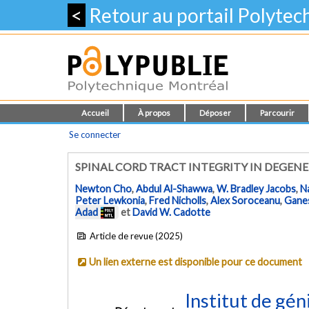
<
Retour au portail Polyte
Accueil
À propos
Déposer
Parcourir
Se connecter
SPINAL CORD TRACT INTEGRITY IN DEGEN
Newton Cho
,
Abdul Al-Shawwa
,
W. Bradley Jacobs
,
N
Peter Lewkonia
,
Fred Nicholls
,
Alex Soroceanu
,
Gane
Adad
et
David W. Cadotte
Article de revue (2025)
Un lien externe est disponible pour ce document
Institut de gén