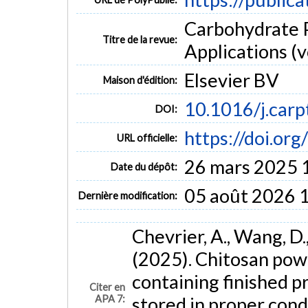
Carbohydrate 
Titre de la revue:
Applications (v
Elsevier BV
Maison d'édition:
10.1016/j.car
DOI:
https://doi.or
URL officielle:
26 mars 2025 
Date du dépôt:
05 août 2026 
Dernière modification:
Chevrier, A., Wang, D., 
(2025). Chitosan pow
containing finished p
Citer en
APA 7:
stored in proper cond