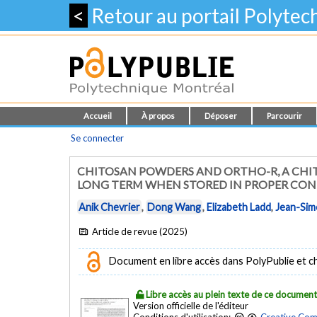
<
Retour au portail Polyte
Accueil
À propos
Déposer
Parcourir
Se connecter
CHITOSAN POWDERS AND ORTHO-R, A CHIT
LONG TERM WHEN STORED IN PROPER CON
Anik Chevrier
,
Dong Wang
,
Elizabeth Ladd
,
Jean-Sim
Article de revue (2025)
Document en libre accès dans PolyPublie et chez
Libre accès au plein texte de ce documen
Version officielle de l'éditeur