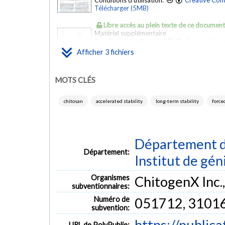
Conditions d'utilisation:
Creative Com
Télécharger (5MB)
Libre accès au plein texte de ce documen
Matériel supplémentaire
Conditions d'utilisation:
Creative Com
Télécharger (583kB)
Afficher 3 fichiers
Libre accès au plein texte de ce documen
Conditions d'utilisation:
Creative Com
MOTS CLÉS
Télécharger (163kB)
chitosan
accelerated stability
long-term stability
force
Département d
Département:
Institut de gén
Organismes
ChitogenX Inc.
subventionnaires:
Numéro de
051712, 3101
subvention:
https://public
URL de PolyPublie: