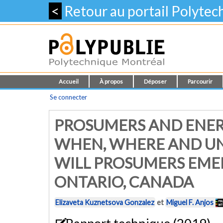
<
Retour au portail Polyte
Accueil
À propos
Déposer
Parcourir
Se connecter
PROSUMERS AND ENERG
WHEN, WHERE AND U
WILL PROSUMERS EMER
ONTARIO, CANADA
Elizaveta Kuznetsova Gonzalez
et
Miguel F. Anjos
Rapport technique (2019)