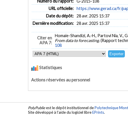
Numéro du rapport:
G-2015-108
URL officielle:
https://www.gerad.ca/fr/p
Date du dépôt:
28 avr. 2025 15:37
Dernière modification:
28 avr. 2025 15:37
Homaie-Shandizi, A.-H., Partovi Nia, V., 
Citer en
From data to forecasting.
(Rapport techn
APA 7:
108
Statistiques
Actions réservées au personnel
PolyPublie
est le dépôt institutionnel de
Polytechnique Mont
Site développé à l'aide du logiciel libre
EPrints
.