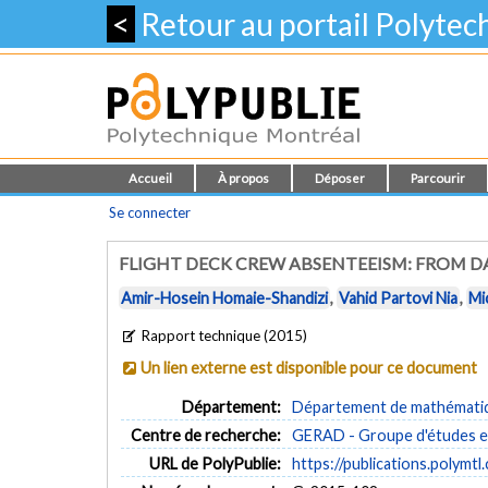
<
Retour au portail Polyte
Accueil
À propos
Déposer
Parcourir
Se connecter
FLIGHT DECK CREW ABSENTEEISM: FROM D
Amir-Hosein Homaie-Shandizi
,
Vahid Partovi Nia
,
Mi
Rapport technique (2015)
Un lien externe est disponible pour ce document
Département:
Département de mathématiqu
Centre de recherche:
GERAD - Groupe d'études et
URL de PolyPublie:
https://publications.polymtl