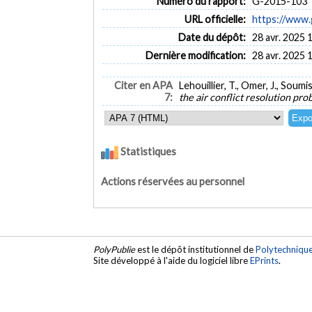
Numéro du rapport:
G-2015-103
URL officielle:
https://www.
Date du dépôt:
28 avr. 2025 
Dernière modification:
28 avr. 2025 
Citer en APA
Lehouillier, T., Omer, J., Soumi
7:
the air conflict resolution pr
Statistiques
Actions réservées au personnel
PolyPublie
est le dépôt institutionnel de
Polytechniqu
Site développé à l'aide du logiciel libre
EPrints
.