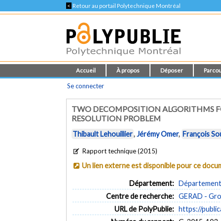
<
Retour au portail Polytechnique Montréal
Accueil
À propos
Déposer
Parcou
Se connecter
TWO DECOMPOSITION ALGORITHMS FO
RESOLUTION PROBLEM
Thibault Lehouillier
,
Jérémy Omer
,
François So
Rapport technique (2015)
Un lien externe est disponible pour ce doc
Département:
Département 
Centre de recherche:
GERAD - Grou
URL de PolyPublie:
https://publi