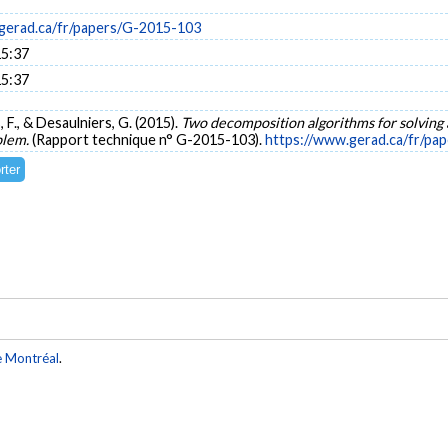
gerad.ca/fr/papers/G-2015-103
15:37
15:37
s, F., & Desaulniers, G. (2015).
Two decomposition algorithms for solvin
oblem.
(Rapport technique n° G-2015-103).
https://www.gerad.ca/fr/pa
e Montréal
.