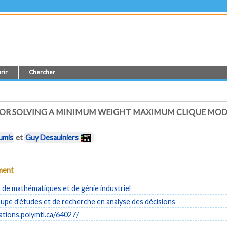
rir
Chercher
R SOLVING A MINIMUM WEIGHT MAXIMUM CLIQUE MODE
umis
et
Guy Desaulniers
ument
de mathématiques et de génie industriel
pe d'études et de recherche en analyse des décisions
cations.polymtl.ca/64027/