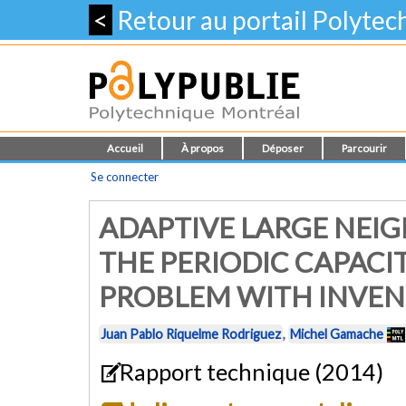
<
Retour au portail Polyte
Accueil
À propos
Déposer
Parcourir
Se connecter
ADAPTIVE LARGE NEI
THE PERIODIC CAPACI
PROBLEM WITH INVEN
Juan Pablo Riquelme Rodriguez
,
Michel Gamache
Rapport technique (2014)