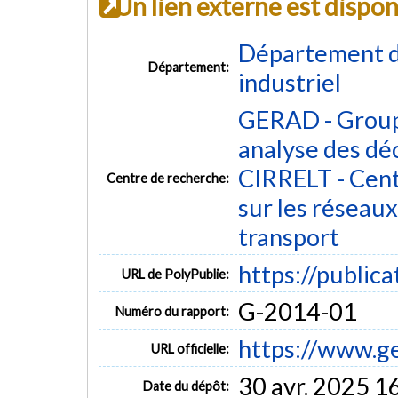
Un lien externe est dispo
Département d
Département:
industriel
GERAD - Group
analyse des dé
CIRRELT - Cent
Centre de recherche:
sur les réseaux 
transport
https://public
URL de PolyPublie:
G-2014-01
Numéro du rapport:
https://www.g
URL officielle:
30 avr. 2025 1
Date du dépôt: